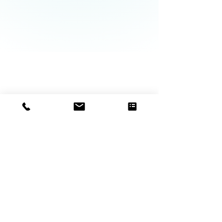
Cordewener
Orthopädische Einlagen
Ylamog
Fussprobleme
Über Uns