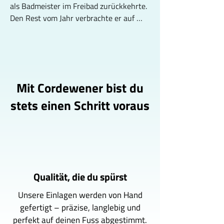
als Badmeister im Freibad zurückkehrte. 
Den Rest vom Jahr verbrachte er auf 
Maui, wo er auch das erste Projekt mit 
Marc und Dave ins Leben rief - Ylamog. 

Die (Langzeit-)Auswirkungen des 
Laufens faszinierten Constantin, seit er 
Mit Cordewener bist du
die Badehose an den Nagel hing. Bücher 
des Schweizer Facharztes für 
stets einen Schritt voraus
Allgemeinmedizin Dr. Christian Larsen 
erweckten in ihm grosses Interesse an 
der  Fortbewegung zu Land, in Schuhen 
und vor allem auf meist flachem Boden. 
Jahre verbrachte er in Flip Flops, sah 
Menschen an Folgeerkrankungen leiden 
Qualität, die du spürst
und macht sich seither die Prävention 
Unsere Einlagen werden von Hand
der Operation zum Ziel.
gefertigt – präzise, langlebig und
perfekt auf deinen Fuss abgestimmt.