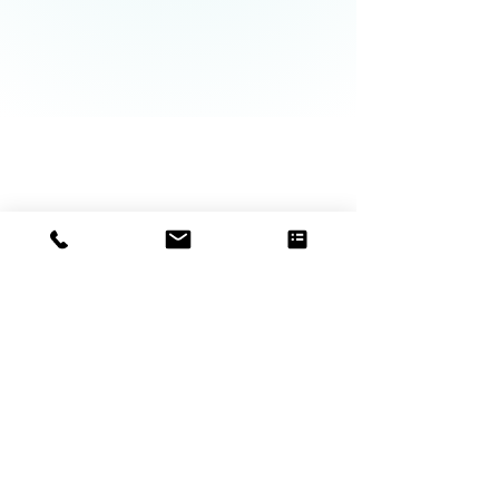
Cordewener
Orthopädische Einlagen
Ylamog
Fussprobleme
Über Uns