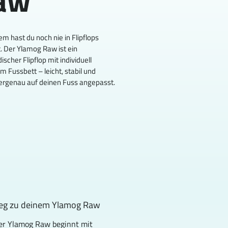
aw
m hast du noch nie in Flipflops 
. Der Ylamog Raw ist ein 
scher Flipflop mit individuell 
m Fussbett – leicht, stabil und 
ergenau auf deinen Fuss angepasst.
eg zu deinem Ylamog Raw
er Ylamog Raw beginnt mit 