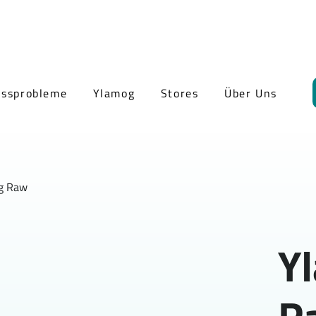
ussprobleme
Ylamog
Stores
Über Uns
g Raw
Y