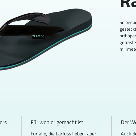
R
So beque
gesteckt
orthopädi
gefräste
millimet
ers
Für wen er gemacht ist
Der W
Für alle, die barfuss lieben, aber 
Auch d