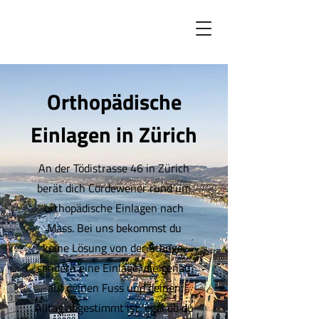
Orthopädische
Einlagen in Zürich
An der Tödistrasse 46 in Zürich
berät dich Cordewener rund um
orthopädische Einlagen nach
Mass. Bei uns bekommst du
keine Lösung von der Stange,
sondern eine Einlage, die genau
auf deinen Fuss und deinen
Alltag abgestimmt ist, egal ob du