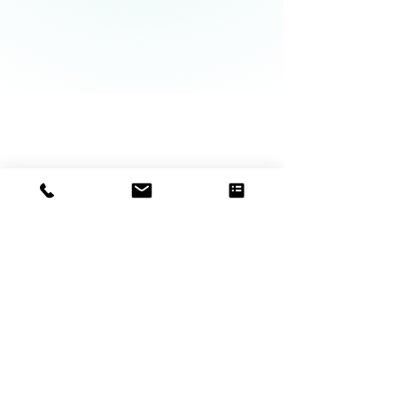
Cordewener
Orthopädische Einlagen
Ylamog
Fussprobleme
Über Uns